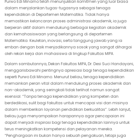
Purwo Edi Minarno telah menunjukkan komitmen yang luar biasa
dalam menjalankan tugas-tugasnya sebagai tenaga
kependidikan di Departemen Matematika. Tidak hanya
memastikan kelancaran proses administrasi akademik, ia juga
berperan aktif dalam mendukung berbagai kegiatan akademik
dan kemahasiswaan yang berlangsung di departemen
Matematika. Keuletan, inovasi, serta tanggung jawab yang ia
emban dengan baik menjadikannya sosok yang sangat dihargai
oleh rekan kerja dan mahasiswa di lingkup Fakultas MIPA.
Dalam sambutannya, Dekan Fakultas MIPA, Dr. Desi Suci Handayani,
menggarisbawahi pentingnya apresiasi bagi tenaga kependidikan
seperti Purwo Edi Minarno. Menurut beliau, tenaga kependidikan
memainkan peran vital dalam mendukung proses akademik dan
non-akademik, yang seringkali tidak terlihat namun sangat
esensial. “Tanpa tenaga kependidikan yang kompeten dan
berdedikasi, sulit bagi fakultas untuk mencapai visi dan misinya
dalam memberikan layanan pendidikan berkualitas”. Lebih lanjut,
beliau juga menyampaikan harapannya agar pencapaian ini
dapat menjadi inspirasi bagi tenaga kependidikan lainnya untuk
terus meningkatkan kompetensi dan pelayanan mereka.
“Penghargaan ini bukan hanya sebuah pengakuan, tetapi juga