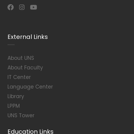
External Links
About UNS
About Faculty
IT Center
Language Center
Library
LPPM
UNS Tower
Education Links