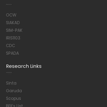
OCW
SIAKAD
SIM-PAK
IRIS1103
CDC
SPADA
Research Links
Sinta
Garuda
Scopus
BEII’s List