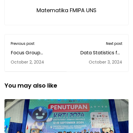
Matematika FMIPA UNS
Previous post
Next post
Focus Group
Data Statistics for
Discussion on
Government Policy:
October 2, 2024
October 3, 2024
Combinatorial
Insights from Dr.
Mathematics
Sutanto at Sectoral
Research Group
Statistics Event
You may also like